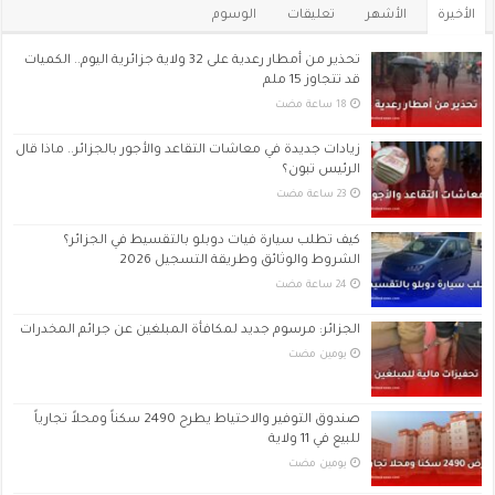
الأخيرة
الأشهر
تعليقات
الوسوم
تحذير من أمطار رعدية على 32 ولاية جزائرية اليوم.. الكميات
قد تتجاوز 15 ملم
زيادات جديدة في معاشات التقاعد والأجور بالجزائر.. ماذا قال
الرئيس تبون؟
كيف تطلب سيارة فيات دوبلو بالتقسيط في الجزائر؟
الشروط والوثائق وطريقة التسجيل 2026
الجزائر: مرسوم جديد لمكافأة المبلغين عن جرائم المخدرات
‏يومين مضت
صندوق التوفير والاحتياط يطرح 2490 سكناً ومحلاً تجارياً
للبيع في 11 ولاية
‏يومين مضت