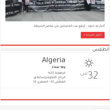
أخبار بلا حدود – ارتفع عدد المصابين من عناصر الشرطة …
أكمل القراءة »
الطقس
Algeria
Clear Sky
س
32
الرطوبة: 22%
الرياح: 5كيلومتر/ساعة ق
العظمى 32 • الصغرى 32