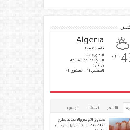
قس
Algeria
Few Clouds
س
4
الرطوبة: 8%
الرياح: 6كيلومتر/ساعة
ق.ش.ق‎
العظمى 43 • الصغرى 43
رة
الأشهر
تعليقات
الوسوم
صندوق التوفير والاحتياط يطرح
2490 سكناً ومحلاً تجارياً للبيع في