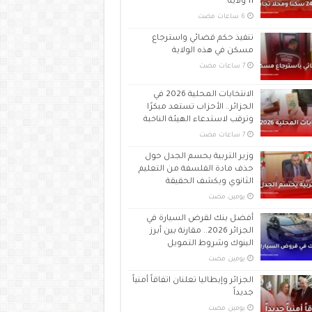
11 ولاية
تنفيذ حكم قضائي واسترجاع
مسكن في هذه الولاية
الانتخابات المحلية 2026 في
الجزائر.. الأحزاب تستعد مبكرًا
وترقب لاستدعاء الهيئة الناخبة
وزير التربية يحسم الجدل حول
حذف مادة الفلسفة من التعليم
الثانوي ويكشف الحقيقة
‏يومين مضت
أفضل بنك لقرض السيارة في
الجزائر 2026.. مقارنة بين أبرز
البنوك وشروط التمويل
‏يومين مضت
الجزائر وإيطاليا تعلنان اتفاقاً أمنياً
جديداً
‏يومين مضت