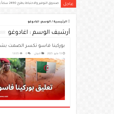
صندوق التوفير والاحتياط يطرح 2490 سكناً ومحلاً تجارياً للبيع في 11 ولاية
عاجل
الرئيسية
/
الوسم:
اغادوغو
أرشيف الوسم :
اغادوغو
بوركينا فاسو تكسر الصمت بشأن 
13 مايو، 2025
الدولي
0
1,635