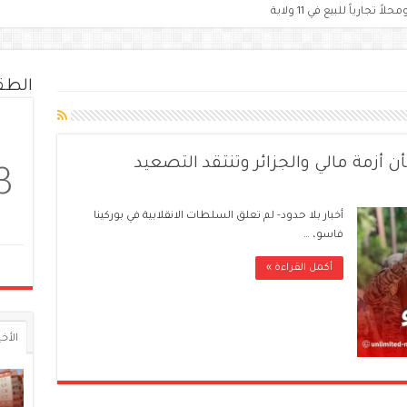
الط
أزمة مالي والجزائر وتنتقد التصعيد
3
أخبار بلا حدود- لم تعلق السلطات الانقلابية في بوركينا
فاسو، …
أكمل القراءة »
الأخي