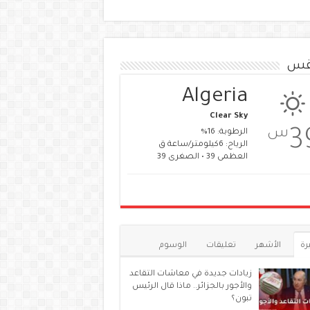
قس
Algeria
Clear Sky
س
3
الرطوبة: 16%
الرياح: 6كيلومتر/ساعة ق
العظمى 39 • الصغرى 39
رة
الأشهر
تعليقات
الوسوم
زيادات جديدة في معاشات التقاعد
والأجور بالجزائر.. ماذا قال الرئيس
تبون؟