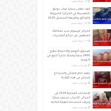
كيف تطلب سيارة فيات دوبلو
بالتقسيط في الجزائر؟ الشروط
والوثائق وطريقة التسجيل 2026
الجزائر: مرسوم جديد لمكافأة
المبلغين عن جرائم المخدرات
صندوق التوفير والاحتياط يطرح
2490 سكناً ومحلاً تجارياً للبيع في
11 ولاية
‏يوم واحد مضت
تنفيذ حكم قضائي واسترجاع
مسكن في هذه الولاية
‏يوم واحد مضت
الانتخابات المحلية 2026 في
الجزائر.. الأحزاب تستعد مبكرًا
وترقب لاستدعاء الهيئة الناخبة
‏يوم واحد مضت