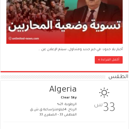
أخبار بلا حدود- في خبر جديد ومتداول، سيتم الإعلان عن …
أكمل القراءة »
الطقس
Algeria
Clear Sky
س
33
الرطوبة: 21%
الرياح: 4كيلومتر/ساعة ق.ش.ق‎
العظمى 33 • الصغرى 33