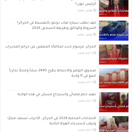
الرئيس تبون؟
‏يومين مضت
كيف تطلب سيارة فيات دوبلو بالتقسيط في الجزائر؟
الشروط والوثائق وطريقة التسجيل 2026
‏يومين مضت
الجزائر: مرسوم جديد لمكافأة المبلغين عن جرائم المخدرات
صندوق التوفير والاحتياط يطرح 2490 سكناً ومحلاً تجارياً
للبيع في 11 ولاية
تنفيذ حكم قضائي واسترجاع مسكن في هذه الولاية
الانتخابات المحلية 2026 في الجزائر.. الأحزاب تستعد مبكرًا
وترقب لاستدعاء الهيئة الناخبة