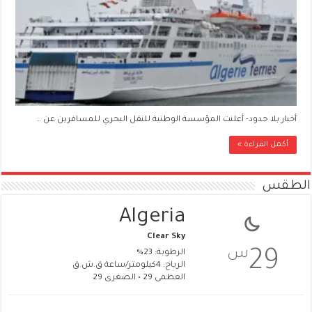
أخبار بلا حدود- أعلنت المؤسسة الوطنية للنقل البحري للمسافرين عن …
أكمل القراءة »
الطقس
Algeria
Clear Sky
س
29
الرطوبة: 23%
الرياح: 4كيلومتر/ساعة ق.ش.ق‎
العظمى 29 • الصغرى 29