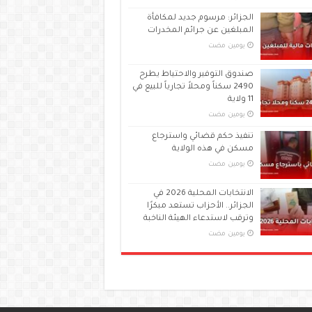
الجزائر: مرسوم جديد لمكافأة
المبلغين عن جرائم المخدرات
‏يومين مضت
صندوق التوفير والاحتياط يطرح
2490 سكناً ومحلاً تجارياً للبيع في
11 ولاية
‏يومين مضت
تنفيذ حكم قضائي واسترجاع
مسكن في هذه الولاية
‏يومين مضت
الانتخابات المحلية 2026 في
الجزائر.. الأحزاب تستعد مبكرًا
وترقب لاستدعاء الهيئة الناخبة
‏يومين مضت