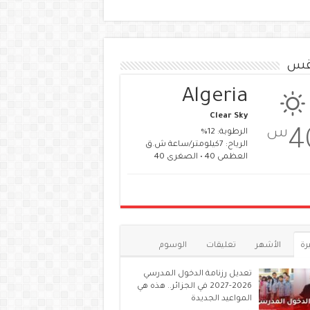
قس
Algeria
Clear Sky
س
4
الرطوبة: 12%
الرياح: 7كيلومتر/ساعة ش.ق
العظمى 40 • الصغرى 40
رة
الأشهر
تعليقات
الوسوم
تعديل رزنامة الدخول المدرسي
2026-2027 في الجزائر.. هذه هي
المواعيد الجديدة