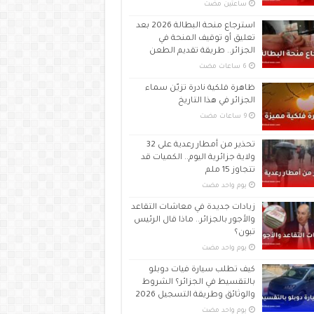
‏ساعتين مضت
استرجاع منحة البطالة 2026 بعد
تعليق أو توقيف المنحة في
الجزائر.. طريقة تقديم الطعن
ظاهرة فلكية نادرة تزيّن سماء
الجزائر في هذا التاريخ
تحذير من أمطار رعدية على 32
ولاية جزائرية اليوم.. الكميات قد
تتجاوز 15 ملم
‏يوم واحد مضت
زيادات جديدة في معاشات التقاعد
والأجور بالجزائر.. ماذا قال الرئيس
تبون؟
‏يوم واحد مضت
كيف تطلب سيارة فيات دوبلو
بالتقسيط في الجزائر؟ الشروط
والوثائق وطريقة التسجيل 2026
‏يوم واحد مضت