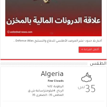
أخبار بلا حدود- نشر المرصد الأطلسي للدفاع والتسليح Défense Atlas …
أكمل القراءة »
الطقس
Algeria
Few Clouds
س
35
الرطوبة: 12%
الرياح: 4كيلومتر/ساعة ش.ق
العظمى 35 • الصغرى 35