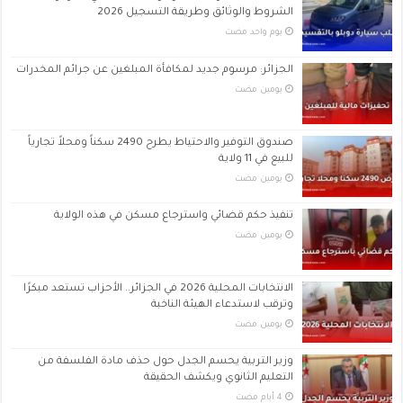
الشروط والوثائق وطريقة التسجيل 2026
‏يوم واحد مضت
الجزائر: مرسوم جديد لمكافأة المبلغين عن جرائم المخدرات
‏يومين مضت
صندوق التوفير والاحتياط يطرح 2490 سكناً ومحلاً تجارياً
للبيع في 11 ولاية
‏يومين مضت
تنفيذ حكم قضائي واسترجاع مسكن في هذه الولاية
‏يومين مضت
الانتخابات المحلية 2026 في الجزائر.. الأحزاب تستعد مبكرًا
وترقب لاستدعاء الهيئة الناخبة
‏يومين مضت
وزير التربية يحسم الجدل حول حذف مادة الفلسفة من
التعليم الثانوي ويكشف الحقيقة