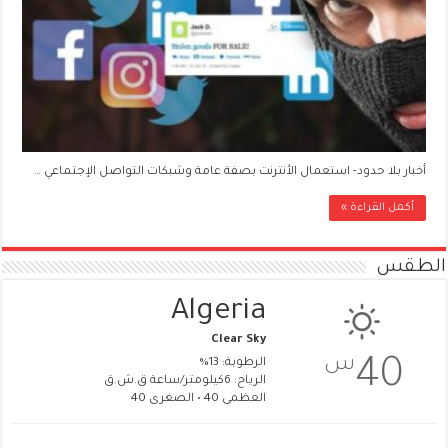
أخبار بلا حدود- استعمال الأنترنت بصفة عامة وشبكات التواصل الإجتماعي …
أكمل القراءة »
الطقس
Algeria
Clear Sky
س
40
الرطوبة: 13%
الرياح: 6كيلومتر/ساعة ق.ش.ق‎
العظمى 40 • الصغرى 40