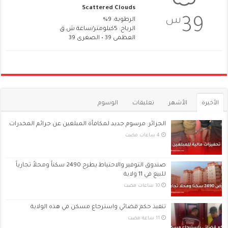
Scattered Clouds
س
39
الرطوبة: 9%
الرياح: 5كيلومتر/ساعة ش.ق
العظمى 39 • الصغرى 39
الأخيرة
الأشهر
تعليقات
الوسوم
الجزائر: مرسوم جديد لمكافأة المبلغين عن جرائم المخدرات
صندوق التوفير والاحتياط يطرح 2490 سكناً ومحلاً تجارياً
للبيع في 11 ولاية
تنفيذ حكم قضائي واسترجاع مسكن في هذه الولاية