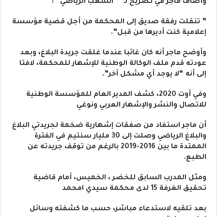
وأضاف ماجر في تصريح لـ”” الشعب الرياضي” :
” تنقلت رفقة صديق إلى المحكمة من أجل قضية مؤسسة
إعلامية كنت أديرها من قبل”.
وأوضح ماجر أنه كان غائبا عندما غلقت جريدة البلاغ، وبعد
عودته قدم ملف الوكالة الوطنية للإشهار للمحكمة، لافتا
إلى أنه “لا يوجد أي مشكل آخر”.
وفي أوت 2020، كشف المدير العام للمؤسسة الوطنية
للاتصال والنشر والإشهار العربي ونوغي
أن ماجر استفاد من صفقات إشهارية ضخمة لجريدتي البلاغ
والبلاغ الرياضي وصلت إلى 30 مليار سنتيم في الفترة
الممتدة ما بين 2016-2019 بالرغم من توقف جريدته عن
الطبع.
ومثل المدرب السابق للخضر ، الخميس، أمام قاضية
تحقيق الغرفة 15 لدى محكمة سيدي امحمد
بعد تلقيه لاستدعاء مباشر، حسب ما كشفته وسائل