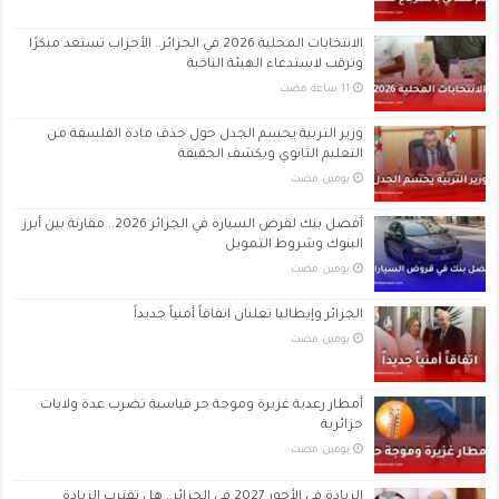
الانتخابات المحلية 2026 في الجزائر.. الأحزاب تستعد مبكرًا
وترقب لاستدعاء الهيئة الناخبة
وزير التربية يحسم الجدل حول حذف مادة الفلسفة من
التعليم الثانوي ويكشف الحقيقة
‏يومين مضت
أفضل بنك لقرض السيارة في الجزائر 2026.. مقارنة بين أبرز
البنوك وشروط التمويل
‏يومين مضت
الجزائر وإيطاليا تعلنان اتفاقاً أمنياً جديداً
‏يومين مضت
أمطار رعدية غزيرة وموجة حر قياسية تضرب عدة ولايات
جزائرية
‏يومين مضت
الزيادة في الأجور 2027 في الجزائر.. هل تقترب الزيادة