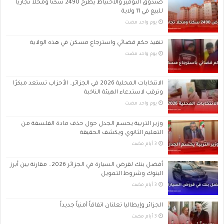
صندوق التوفير والاحتياط يطرح 2490 سكناً ومحلاً تجارياً
للبيع في 11 ولاية
‏يوم واحد مضت
تنفيذ حكم قضائي واسترجاع مسكن في هذه الولاية
‏يوم واحد مضت
الانتخابات المحلية 2026 في الجزائر.. الأحزاب تستعد مبكرًا
وترقب لاستدعاء الهيئة الناخبة
‏يوم واحد مضت
وزير التربية يحسم الجدل حول حذف مادة الفلسفة من
التعليم الثانوي ويكشف الحقيقة
أفضل بنك لقرض السيارة في الجزائر 2026.. مقارنة بين أبرز
البنوك وشروط التمويل
الجزائر وإيطاليا تعلنان اتفاقاً أمنياً جديداً