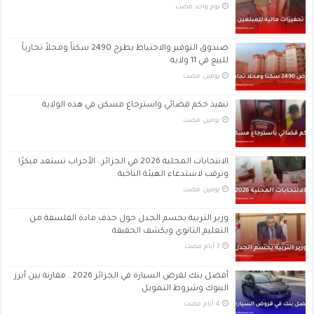
‏يوم واحد مضت
صندوق التوفير والاحتياط يطرح 2490 سكناً ومحلاً تجارياً
للبيع في 11 ولاية
‏يومين مضت
تنفيذ حكم قضائي واسترجاع مسكن في هذه الولاية
‏يومين مضت
الانتخابات المحلية 2026 في الجزائر.. الأحزاب تستعد مبكرًا
وترقب لاستدعاء الهيئة الناخبة
‏يومين مضت
وزير التربية يحسم الجدل حول حذف مادة الفلسفة من
التعليم الثانوي ويكشف الحقيقة
أفضل بنك لقرض السيارة في الجزائر 2026.. مقارنة بين أبرز
البنوك وشروط التمويل