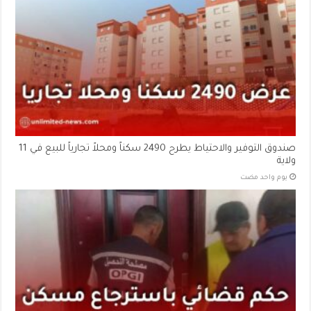
صندوق التوفير والاحتياط يطرح 2490 سكناً ومحلاً تجارياً للبيع في 11
ولاية
‏يوم واحد مضت