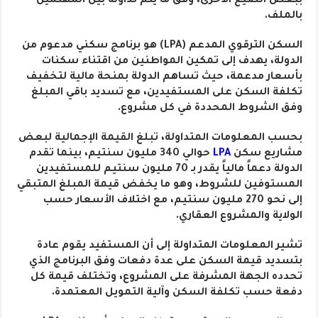
ببعض الصيغ الأخرى، وفق ما يتم تداوله بين المهتمين
بالملف.
السكن الترقوي المدعم (LPA) هو برنامج سكني مدعوم من
الدولة، يهدف إلى تمكين المواطنين من اقتناء سكنات
بأسعار مدعمة، حيث تساهم الدولة بمنحة مالية لتخفيف
تكلفة السكن على المستفيدين، مع تسديد باقي المبلغ
وفق الشروط المحددة في كل مشروع.
بحسب المعلومات المتداولة، تبلغ القيمة الإجمالية لبعض
مشاريع سكن
LPA
حوالي 340 مليون سنتيم، بينما تقدم
الدولة دعماً مالياً يقدر بـ 70 مليون سنتيم للمستفيدين
المستوفين للشروط، وهو ما يخفض قيمة المبلغ المتبقي
إلى نحو 270 مليون سنتيم، مع اختلاف الأسعار حسب
الولاية والمشروع العقاري.
تشير المعلومات المتداولة إلى أن المستفيد يقوم عادة
بتسديد قيمة السكن على عدة دفعات وفق البرنامج الذي
تحدده الجهة المشرفة على المشروع، وتختلف قيمة كل
دفعة حسب تكلفة السكن وآلية التمويل المعتمدة.