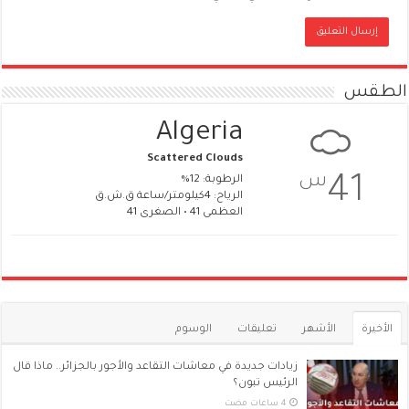
الطقس
Algeria
Scattered Clouds
س
41
الرطوبة: 12%
الرياح: 4كيلومتر/ساعة ق.ش.ق‎
العظمى 41 • الصغرى 41
الأخيرة
الأشهر
تعليقات
الوسوم
زيادات جديدة في معاشات التقاعد والأجور بالجزائر.. ماذا قال
الرئيس تبون؟