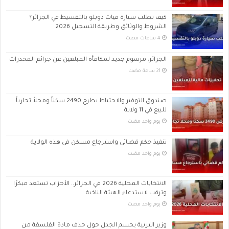
كيف تطلب سيارة فيات دوبلو بالتقسيط في الجزائر؟
الشروط والوثائق وطريقة التسجيل 2026
الجزائر: مرسوم جديد لمكافأة المبلغين عن جرائم المخدرات
صندوق التوفير والاحتياط يطرح 2490 سكناً ومحلاً تجارياً
للبيع في 11 ولاية
‏يوم واحد مضت
تنفيذ حكم قضائي واسترجاع مسكن في هذه الولاية
‏يوم واحد مضت
الانتخابات المحلية 2026 في الجزائر.. الأحزاب تستعد مبكرًا
وترقب لاستدعاء الهيئة الناخبة
‏يوم واحد مضت
وزير التربية يحسم الجدل حول حذف مادة الفلسفة من