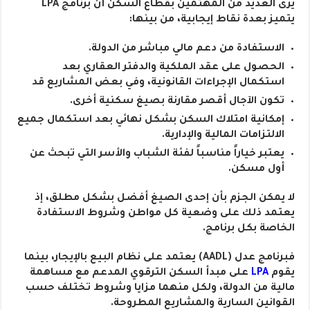
يرى العديد من المهتمين بقطاع السكن أن برنامج LPA
يتميز بعدة نقاط إيجابية، من بينها:
الاستفادة من دعم مالي مباشر من الدولة.
الحصول على عقد الملكية والدفتر العقاري بعد
استكمال الإجراءات القانونية، وفي بعض المشاريع قد
تكون الآجال أقصر مقارنة بصيغ سكنية أخرى.
إمكانية امتلاك السكن بشكل نهائي بعد استكمال جميع
الالتزامات المالية والإدارية.
يعتبر خياراً مناسباً لفئة الشباب والأسر التي تبحث عن
أول مسكن.
لا يمكن الجزم بأن إحدى الصيغ أفضل بشكل مطلق، إذ
يعتمد ذلك على وضعية كل مواطن وشروط الاستفادة
الخاصة بكل برنامج.
فبرنامج عدل (AADL) يعتمد على نظام البيع بالإيجار، بينما
يقوم
LPA
على مبدأ السكن الترقوي المدعم مع مساهمة
مالية من الدولة، ولكل منهما مزايا وشروط تختلف حسب
القوانين السارية والمشاريع المطروحة.