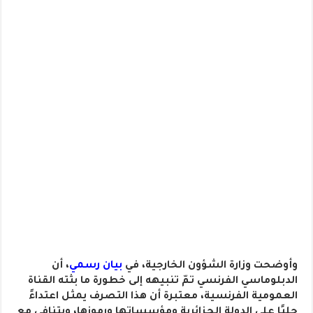
وأوضحت وزارة الشؤون الخارجية، في
بيان رسمي
، أن
الدبلوماسي الفرنسي تمّ تنبيهه إلى خطورة ما بثته القناة
العمومية الفرنسية، معتبرة أن هذا التصرف يمثل اعتداءً
جليًا على الدولة الجزائرية ومؤسساتها ورموزها، ويتنافى مع