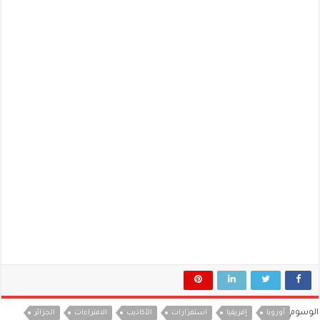
الوسوم
أوروبا
إفريقيا
استفزازات
الأكاذيب
الافتراءات
الجزائر