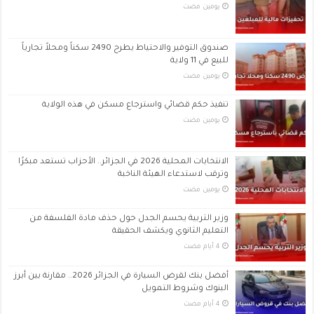
‏يومين مضت
صندوق التوفير والاحتياط يطرح 2490 سكناً ومحلاً تجارياً
للبيع في 11 ولاية
‏يومين مضت
تنفيذ حكم قضائي واسترجاع مسكن في هذه الولاية
‏يومين مضت
الانتخابات المحلية 2026 في الجزائر.. الأحزاب تستعد مبكرًا
وترقب لاستدعاء الهيئة الناخبة
‏يومين مضت
وزير التربية يحسم الجدل حول حذف مادة الفلسفة من
التعليم الثانوي ويكشف الحقيقة
أفضل بنك لقرض السيارة في الجزائر 2026.. مقارنة بين أبرز
البنوك وشروط التمويل