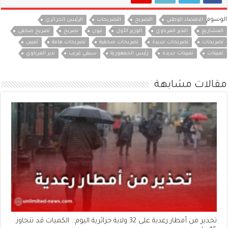
الوسوم
الاقتصاد الوطني
التصريح
التصريحات
الرئيس الجزائري
المشاريع
النذير العرباوي
الوزير الأول
تبون
تصريح
تصريح صحفي
تصريحات
تصريحات جديدة
تصريحات صحفية
تصريحات هامة
تعيين
تعيينات
تعيينات جديدة
رئيس الجمهورية
سيفي غريب
نذير العرباوي
مقالات مشابهة
تحذير من أمطار رعدية على 32 ولاية جزائرية اليوم.. الكميات قد تتجاوز