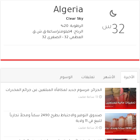
Algeria
Clear Sky
س
32
الرطوبة: 20%
الرياح: 4كيلومتر/ساعة ق.ش.ق‎
العظمى 32 • الصغرى 32
الأخيرة
الأشهر
تعليقات
الوسوم
الجزائر: مرسوم جديد لمكافأة المبلغين عن جرائم المخدرات
صندوق التوفير والاحتياط يطرح 2490 سكناً ومحلاً تجارياً
للبيع في 11 ولاية