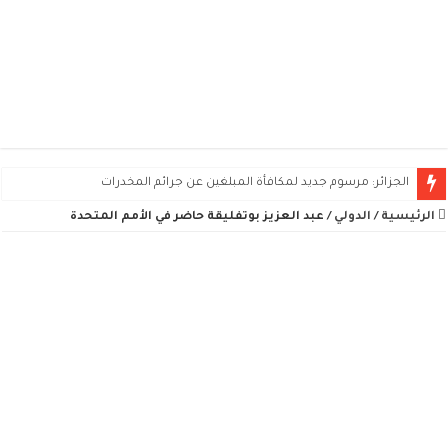
صندوق التوفير والاحتياط يطرح 2490 سكناً ومحلاً تجارياً للبيع في 11 ولاية
الجزائر: مرسوم جديد لمكافأة المبلغين عن جرائم المخدرات
الرئيسية
/
الدولي
/
عبد العزيز بوتفليقة حاضر في الأمم المتحدة