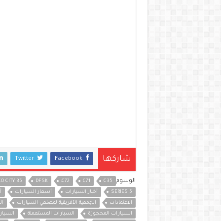
شاركها
Twitter
Facebook
الوسوم
C35
C71
C72ـ
DFSK
O CITY 35
SERIES 5
أخبار السيارات
أسعار السيارات
أ
الاعتمادات
الجمعية الأفريقية لمصنعي السيارات
ال
السيارات المحجوزة
السيارات المستعملة
السيار