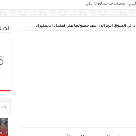
الط
5
الأخي