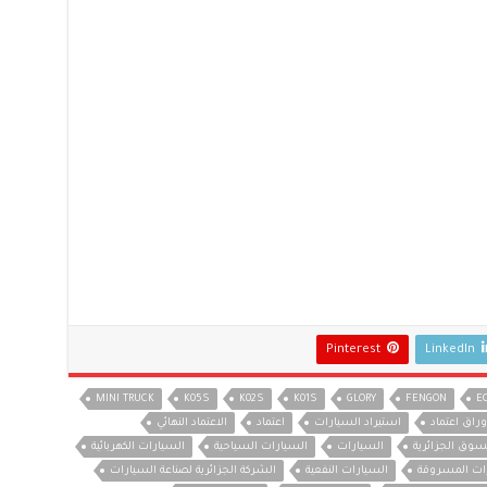
Pinterest
LinkedIn
MINI TRUCK
K05S
K02S
K01S
GLORY
FENGON
EC
وراق اعتماد
استيراد السيارات
اعتماد
الاعتماد النهائي
سوق الجزائرية
السيارات
السيارات السياحية
السيارات الكهربائية
ات المسروقة
السيارات النفعية
الشركة الجزائرية لصناعة السيارات