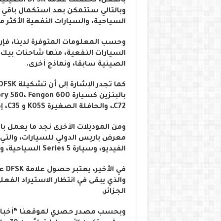
بالفعل، تحصل
وبالتالي ستتمكن بعد استكمال باقي 
السياحية، والسيارات النفعية الأكثر 
الصينية سابقا، ونماذج أخرى.
C72ـ، والحافلة الصغيرة K05S و C35، إضافة إلى موديلات أخرى عديدة.
معرض باريس الدولي للسيارات، والتي ت
الفيديو، وسيارة Series 5 السياحية، وموديلات ونماذج أخرى بطبيعة الحال.
في الأخير، يعتبر حصول علامة DFSK على
والذي يبقى في انتظار الاستيراد الف
الجزائر.
وبحسب مصدر حصري لموقعنا “أخبار بل