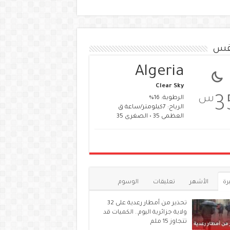
قس
Algeria
Clear Sky
س
3
الرطوبة: 16%
الرياح: 7كيلومتر/ساعة ق
العظمى 35 • الصغرى 35
رة
الأشهر
تعليقات
الوسوم
تحذير من أمطار رعدية على 32
ولاية جزائرية اليوم.. الكميات قد
تتجاوز 15 ملم