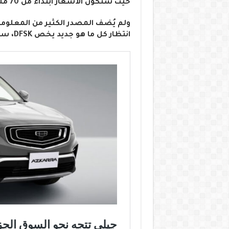
حيث ستكون الأسعار ابتداءً من 70 مليون.
ولم يُضف المصدر الكثير من المعلومات
انتظار كل ما هو جديد يخص DFSK، سيتم نشره عبر موقعنا كالمعتاد.