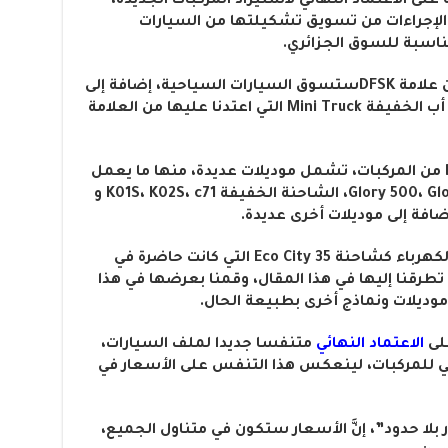
ت علامة DFSK الصينية على الاعتماد النهائي لاستيراد المركبات الجديدة،
الإجراءات من تسويق تشكيلتها من السيارات
مناسبة للسوق الجزائري.
وحسب المعلومات المتوفرة لدينا، فإن علامة DFSKستسوق السيارات السياحية، إضافة إلى
السيارات النفعية، منها شاحنات بيك أب الخفيفة Mini Truck التي اعتدنا عليها من العلامة
كما تجدر الإشارة إلى أن تشكيلة DFSK من المركبات، تشمل موديلات عديدة، منها ما يعمل
بالبنزين كسيارة Glory 500، Glory 560، Fengon 600، الشاحنة الخفيفة K01S، K02S، c71 و
ومن الموديلات الأخرى نجد ما يعمل بالكهرباء كشاحنة Eco City 35 التي كانت حاضرة في
طرقنا إليها في هذا المقال، وقمنا بعرضها في هذا
الاعتماد النهائي
متنفسا جديدا لملف السيارات،
علي للمركبات، لينعكس هذا التنفس على الأسعار في
ا حدود”، إنَّ الأسعار ستكون في متناول الجميع،