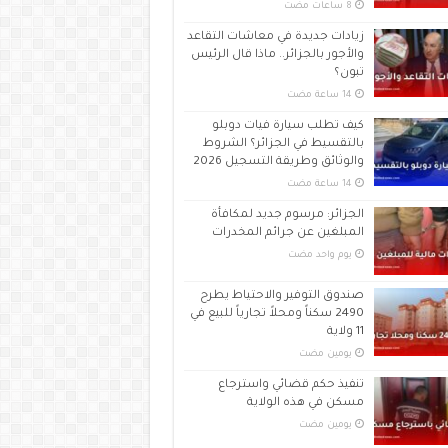
زيادات جديدة في معاشات التقاعد
والأجور بالجزائر.. ماذا قال الرئيس
تبون؟
كيف تطلب سيارة فيات دوبلو
بالتقسيط في الجزائر؟ الشروط
والوثائق وطريقة التسجيل 2026
الجزائر: مرسوم جديد لمكافأة
المبلغين عن جرائم المخدرات
‏يوم واحد مضت
صندوق التوفير والاحتياط يطرح
2490 سكناً ومحلاً تجارياً للبيع في
11 ولاية
‏يومين مضت
تنفيذ حكم قضائي واسترجاع
مسكن في هذه الولاية
‏يومين مضت