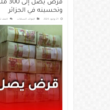
قرض ي
وتحسينه في الجزائر
21 يونيو، 2026
البنوك
,
السكنات
اضف تع