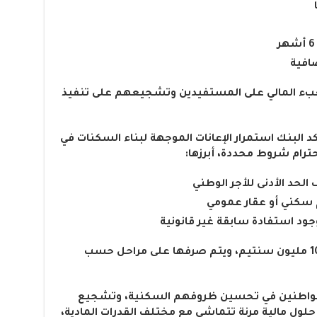
ضافية
عبء المالي على المستفيدين وتشجيعهم على تنفيذ
د البنك استمرار الإعانات الموجهة لبناء السكنات في
ترام شروط محددة، أبرزها:
لحد الأدنى للأجر الوطني
 سكني أو عقار عمومي
وجود استفادة سابقة غير قانونية
وتتراوح قيمة هذه الإعانات بين 70 و100 مليون سنتيم، ويتم صرفها على مراحل حسب
المواطنين في تحسين ظروفهم السكنية، وتشجيع
حلول مالية مرنة تتماشى مع مختلف القدرات المادية،