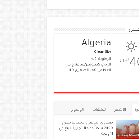
قس
Algeria
Clear Sky
س
4
الرطوبة: 9%
الرياح: 5كيلومتر/ساعة ج.ش
العظمى 40 • الصغرى 40
رة
الأشهر
تعليقات
الوسوم
صندوق التوفير والاحتياط يطرح
2490 سكناً ومحلاً تجارياً للبيع في
11 ولاية