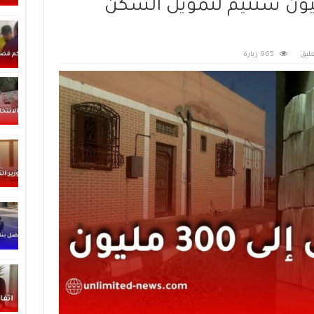
صل إلى 300 مليون سنتيم لتمويل السكن
ليق
965 زيارة