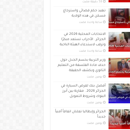
تنفيذ حكم قضائي واسترجاع
مسكن في هذه الولاية
‏ساعة واحدة مضت
الانتخابات المحلية 2026 في
الجزائر.. الأحزاب تستعد مبكرًا
وترقب لاستدعاء الهيئة الناخبة
‏ساعة واحدة مضت
وزير التربية يحسم الجدل حول
حذف مادة الفلسفة من التعليم
الثانوي ويكشف الحقيقة
‏يومين مضت
أفضل بنك لقرض السيارة في
الجزائر 2026.. مقارنة بين أبرز
البنوك وشروط التمويل
‏يومين مضت
الجزائر وإيطاليا تعلنان اتفاقاً أمنياً
جديداً
‏يومين مضت