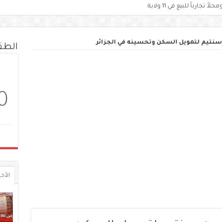
الط
0
الأخي