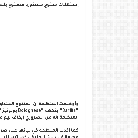
إستهلاك منتوج مستورد مصنوع بلحم 
وأوضحت المنظمة ان المنتوج المتداو
“Barilla” بن
المنظمة انه من الضروري إيقاف بيع مث
كما اكدت المنظمة في بيانها على ضر
محرمة في ديننا الحنيف. كما تسائلت ا