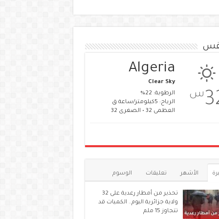
قس
Algeria
Clear Sky
س
3
الرطوبة: 22%
الرياح: 5كيلومتر/ساعة ق
العظمى 32 • الصغرى 32
رة
الأشهر
تعليقات
الوسوم
تحذير من أمطار رعدية على 32
ولاية جزائرية اليوم.. الكميات قد
تتجاوز 15 ملم