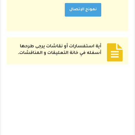
نموذج الإتصال
أية استفسارات أو نقاشات يرجى طرحها
أسفله في خانة التعليقات و المناقشات.