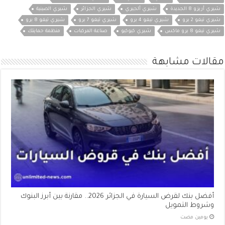
شيري أريزو 8 الجديدة
شيري ألجيري
شيري الجزائر
شيري الصينية
شيري تيغو 2 برو
شيري تيغو 4 برو
شيري تيغو 7 برو
شيري تيغو 8 برو
شيري تيغو 8 برو ماكس
شيري كيوكيو
صناعة المركبات
منظمة حمايتك
مقالات مشابهة
أفضل بنك لقرض السيارة في الجزائر 2026.. مقارنة بين أبرز البنوك
وشروط التمويل
‏يومين مضت