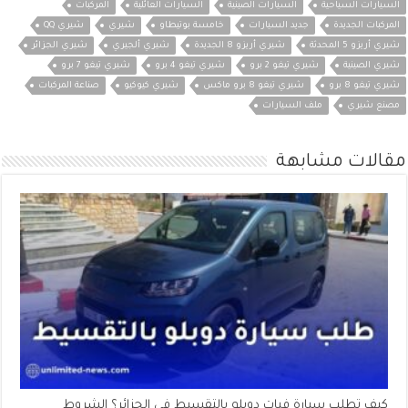
السيارات السياحية
السيارات الصينية
السيارات العائلية
المركبات
المركبات الجديدة
جديد السيارات
خامسة بوتيطاو
شيري
شيري QQ
شيري أريزو 5 المحدثة
شيري أريزو 8 الجديدة
شيري ألجيري
شيري الجزائر
شيري الصينية
شيري تيغو 2 برو
شيري تيغو 4 برو
شيري تيغو 7 برو
شيري تيغو 8 برو
شيري تيغو 8 برو ماكس
شيري كيوكيو
صناعة المركبات
مصنع شيري
ملف السيارات
مقالات مشابهة
كيف تطلب سيارة فيات دوبلو بالتقسيط في الجزائر؟ الشروط