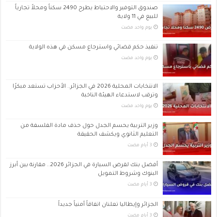
صندوق التوفير والاحتياط يطرح 2490 سكناً ومحلاً تجارياً
للبيع في 11 ولاية
‏يوم واحد مضت
تنفيذ حكم قضائي واسترجاع مسكن في هذه الولاية
‏يوم واحد مضت
الانتخابات المحلية 2026 في الجزائر.. الأحزاب تستعد مبكرًا
وترقب لاستدعاء الهيئة الناخبة
‏يوم واحد مضت
وزير التربية يحسم الجدل حول حذف مادة الفلسفة من
التعليم الثانوي ويكشف الحقيقة
أفضل بنك لقرض السيارة في الجزائر 2026.. مقارنة بين أبرز
البنوك وشروط التمويل
الجزائر وإيطاليا تعلنان اتفاقاً أمنياً جديداً