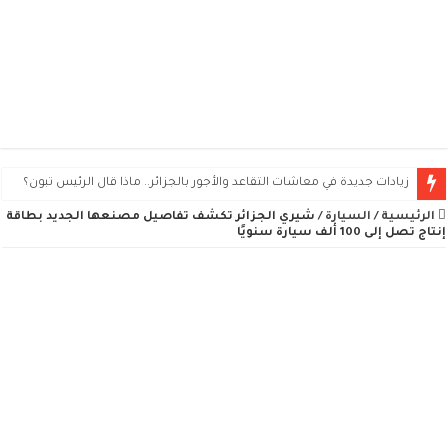
زيادات جديدة في معاشات التقاعد والأجور بالجزائر.. ماذا قال الرئيس تبون؟
كيف تطلب سيارة فيات دوبلو بالتقسيط في الجزائر؟ الشروط والوثائق وطريقة الت
الرئيسية
/
السيارة
/
شيري الجزائر تكشف تفاصيل مصنعها الجديد بطاقة
إنتاج تصل إلى 100 ألف سيارة سنويًا