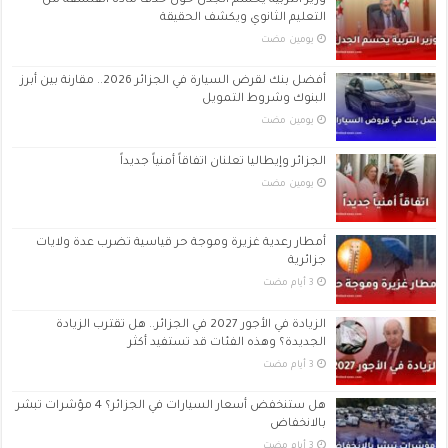
وزير التربية يحسم الجدل حول حذف مادة الفلسفة من
التعليم الثانوي ويكشف الحقيقة
‏يومين مضت
أفضل بنك لقرض السيارة في الجزائر 2026.. مقارنة بين أبرز
البنوك وشروط التمويل
‏يومين مضت
الجزائر وإيطاليا تعلنان اتفاقاً أمنياً جديداً
‏يومين مضت
أمطار رعدية غزيرة وموجة حر قياسية تضرب عدة ولايات
جزائرية
الزيادة في الأجور 2027 في الجزائر.. هل تقترب الزيادة
الجديدة؟ وهذه الفئات قد تستفيد أكثر
هل ستنخفض أسعار السيارات في الجزائر؟ 4 مؤشرات تبشر
بالانخفاض