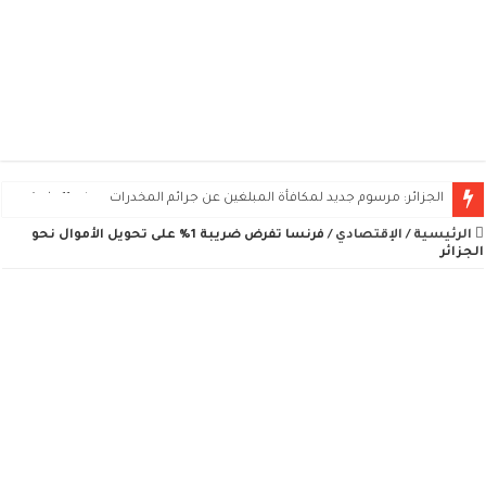
صندوق التوفير والاحتياط يطرح 2490 سكناً ومحلاً تجارياً للبيع في 11 ولاية
الرئيسية
/
الإقتصادي
/
فرنسا تفرض ضريبة 1٪ على تحويل الأموال نحو
الجزائر