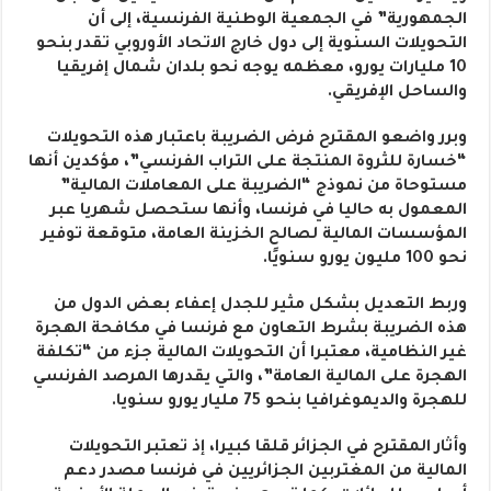
الجمهورية” في الجمعية الوطنية الفرنسية، إلى أن
التحويلات السنوية إلى دول خارج الاتحاد الأوروبي تقدر بنحو
10 مليارات يورو، معظمه يوجه نحو بلدان شمال إفريقيا
والساحل الإفريقي.
وبرر واضعو المقترح فرض الضريبة باعتبار هذه التحويلات
“خسارة للثروة المنتجة على التراب الفرنسي”، مؤكدين أنها
مستوحاة من نموذج “الضريبة على المعاملات المالية”
المعمول به حاليا في فرنسا، وأنها ستحصل شهريا عبر
المؤسسات المالية لصالح الخزينة العامة، متوقعة توفير
نحو 100 مليون يورو سنويًا.
وربط التعديل بشكل مثير للجدل إعفاء بعض الدول من
هذه الضريبة بشرط التعاون مع فرنسا في مكافحة الهجرة
غير النظامية، معتبرا أن التحويلات المالية جزء من “تكلفة
الهجرة على المالية العامة”، والتي يقدرها المرصد الفرنسي
للهجرة والديموغرافيا بنحو 75 مليار يورو سنويا.
وأثار المقترح في الجزائر قلقا كبيرا، إذ تعتبر التحويلات
المالية من المغتربين الجزائريين في فرنسا مصدر دعم