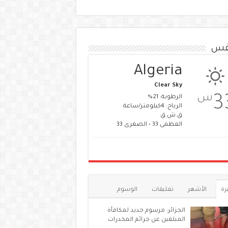
قس
Algeria
Clear Sky
س
3
الرطوبة: 21%
الرياح: 4كيلومتر/ساعة
ق.ش.ق‎
العظمى 33 • الصغرى 33
رة
الأشهر
تعليقات
الوسوم
الجزائر: مرسوم جديد لمكافأة
المبلغين عن جرائم المخدرات