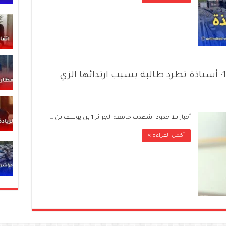
حادثة صادمة في جامعة الجزائر 1: أستاذة تطرد طالبة بسبب ارتدائها الزي
أخبار بلا حدود- شهدت جامعة الجزائر 1 بن يوسف بن …
أكمل القراءة »