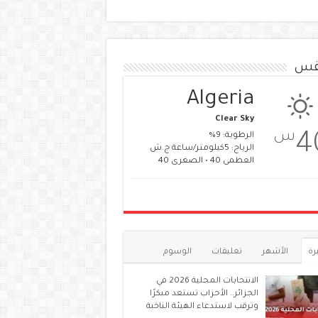
قس
Algeria
Clear Sky
س
4
الرطوبة: 9%
الرياح: 5كيلومتر/ساعة ج.ش
العظمى 40 • الصغرى 40
رة
الأشهر
تعليقات
الوسوم
الانتخابات المحلية 2026 في
الجزائر.. الأحزاب تستعد مبكرًا
وترقب لاستدعاء الهيئة الناخبة