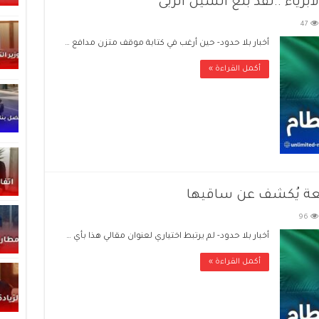
رياء ..لقد بلغ السيل الزبى
47
أخبار بلا حدود- حين أرغب في كتابة موقف متزن مدافع …
أكمل القراءة »
يعة يُكشف عن ساقيها
96
أخبار بلا حدود- لم يرتبط اختياري لعنوان مقالي هذا بأي …
أكمل القراءة »