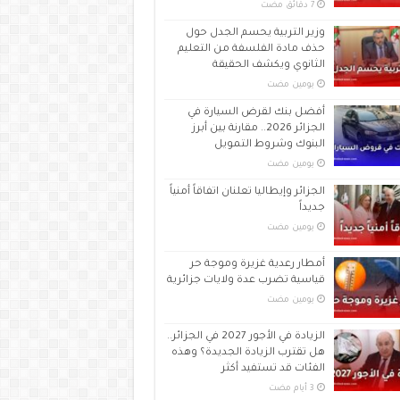
وزير التربية يحسم الجدل حول
حذف مادة الفلسفة من التعليم
الثانوي ويكشف الحقيقة
‏يومين مضت
أفضل بنك لقرض السيارة في
الجزائر 2026.. مقارنة بين أبرز
البنوك وشروط التمويل
‏يومين مضت
الجزائر وإيطاليا تعلنان اتفاقاً أمنياً
جديداً
‏يومين مضت
أمطار رعدية غزيرة وموجة حر
قياسية تضرب عدة ولايات جزائرية
‏يومين مضت
الزيادة في الأجور 2027 في الجزائر..
هل تقترب الزيادة الجديدة؟ وهذه
الفئات قد تستفيد أكثر