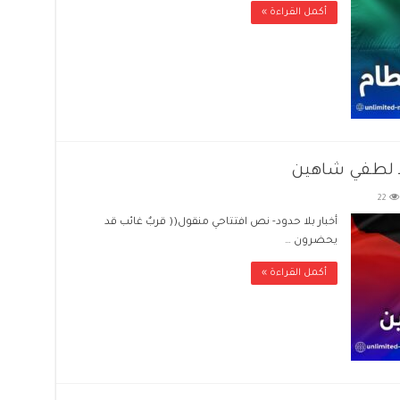
أكمل القراءة »
د لطفي شاهين
22
أخبار بلا حدود- نص افتتاحي منقول(( قربٌ غائب قد
يحضرون …
أكمل القراءة »