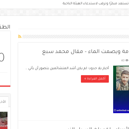
الط
مامة ويصمت الماء – مقال محمد سبع
0
40
أخبار بلا حدود- لم يكن أشد المتشائمين يتصور أن يأتي …
أكمل القراءة »
الأخي