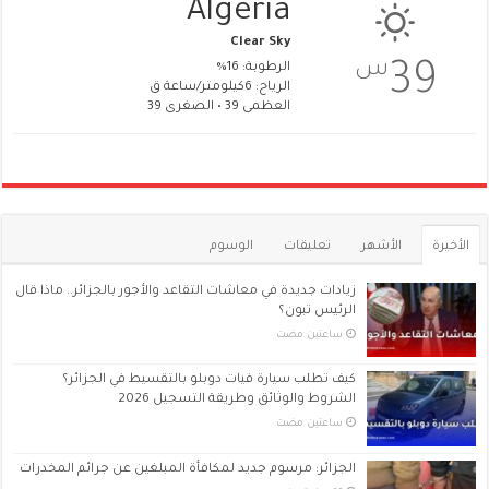
Algeria
Clear Sky
س
39
الرطوبة: 16%
الرياح: 6كيلومتر/ساعة ق
العظمى 39 • الصغرى 39
الأخيرة
الأشهر
تعليقات
الوسوم
زيادات جديدة في معاشات التقاعد والأجور بالجزائر.. ماذا قال
الرئيس تبون؟
‏ساعتين مضت
كيف تطلب سيارة فيات دوبلو بالتقسيط في الجزائر؟
الشروط والوثائق وطريقة التسجيل 2026
‏ساعتين مضت
الجزائر: مرسوم جديد لمكافأة المبلغين عن جرائم المخدرات