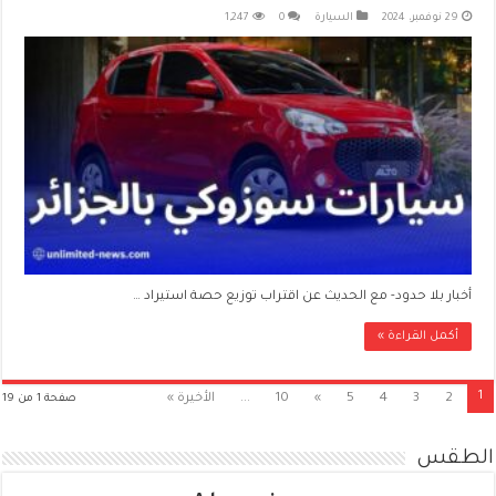
29 نوفمبر، 2024
السيارة
0
1,247
أخبار بلا حدود- مع الحديث عن اقتراب توزيع حصة استيراد …
أكمل القراءة »
1
2
3
4
5
»
10
...
الأخيرة »
صفحة 1 من 19
الطقس