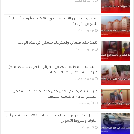
صندوق التوفير والاحتياط يطرح 2490 سكناً ومحلاً تجارياً
للبيع في 11 ولاية
‏يوم واحد مضت
تنفيذ حكم قضائي واسترجاع مسكن في هذه الولاية
‏يوم واحد مضت
الانتخابات المحلية 2026 في الجزائر.. الأحزاب تستعد مبكرًا
وترقب لاستدعاء الهيئة الناخبة
‏يوم واحد مضت
وزير التربية يحسم الجدل حول حذف مادة الفلسفة من
التعليم الثانوي ويكشف الحقيقة
أفضل بنك لقرض السيارة في الجزائر 2026.. مقارنة بين أبرز
البنوك وشروط التمويل