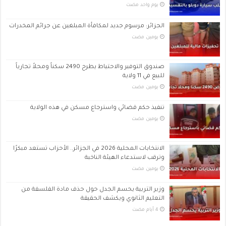
‏يوم واحد مضت
الجزائر: مرسوم جديد لمكافأة المبلغين عن جرائم المخدرات
‏يومين مضت
صندوق التوفير والاحتياط يطرح 2490 سكناً ومحلاً تجارياً
للبيع في 11 ولاية
‏يومين مضت
تنفيذ حكم قضائي واسترجاع مسكن في هذه الولاية
‏يومين مضت
الانتخابات المحلية 2026 في الجزائر.. الأحزاب تستعد مبكرًا
وترقب لاستدعاء الهيئة الناخبة
‏يومين مضت
وزير التربية يحسم الجدل حول حذف مادة الفلسفة من
التعليم الثانوي ويكشف الحقيقة