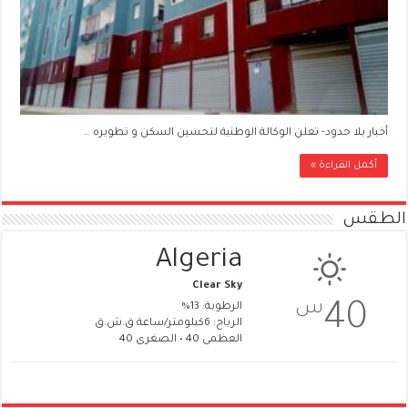
أخبار بلا حدود- تعلن الوكالة الوطنية لتحسين السكن و تطويره …
أكمل القراءة »
الطقس
Algeria
Clear Sky
س
40
الرطوبة: 13%
الرياح: 6كيلومتر/ساعة ق.ش.ق‎
العظمى 40 • الصغرى 40