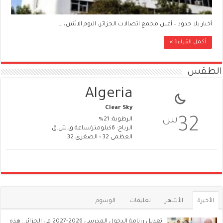
أخبار بلا حدود – أعلن مجمع اتصالات الجزائر، اليوم الاثنين، …
أكمل القراءة »
الطقس
Algeria
Clear Sky
س
32
الرطوبة: 21%
الرياح: 6كيلومتر/ساعة ق.ش.ق‎
العظمى 32 • الصغرى 32
الأخيرة
الأشهر
تعليقات
الوسوم
تعديل رزنامة الدخول المدرسي 2026-2027 في الجزائر.. هذه