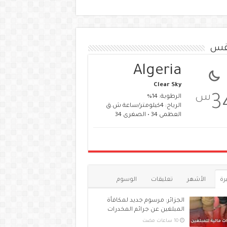
قس
Algeria
Clear Sky
س
3
الرطوبة: 14%
الرياح: 4كيلومتر/ساعة ش.ق
العظمى 34 • الصغرى 34
رة
الأشهر
تعليقات
الوسوم
الجزائر: مرسوم جديد لمكافأة
المبلغين عن جرائم المخدرات