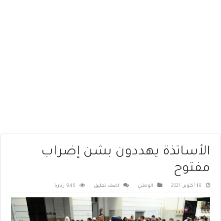
الأساتذة يهددون بشن إضراب
مفتوح
18 أكتوبر، 2021
الوطني
اضف تعليق
945 زيارة