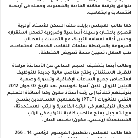
يتوافق وترقية مكانته المادية والمعنوية، وجعله في أريحية
اقتصادية واجتماعية.
كما طالب المجلس، بإيلاء ملف السكن للأستاذ أولوية
قصوى باعتباره وسيلة أساسية وضرورية تضمن استقراره
وحسن أدائه لمهامه النبيلة، مع التمسك بالمطالب
المرفوعة والمرتبطة بملفات التقاعد، الخدمات الاجتماعية،
طب العمل، تحيين منحة تعويض المنطقة.
وطالب أيضا بتخفيف الحجم الساعي عن الأساتذة مراعاة
للظرف الاستثنائي وفتح مناصب مالية جديدة للتوظيف
لامتصاص جميع الساعات الإضافية، وتسوية وضعية
الآيلين للزوال الذين أنهوا تكوينهم بعد تاريخ 03 جوان 2012
بترقيتهم تلقائيا إلى رتبة أستاذ مكون وكذا أساتذة التعليم
التقني للثانويات (PTLT) والمعلمين المساعدين بفسح
المجال لترقيتهم فى الرتبة القاعدية والرتب المستحدثة،
مع التعجيل بفتح مناصب كافية للترقية في الرتب
المستحدثة (رئيسي– مكون) يضيف البيان.
كما طالب المجلس، بتطبيق المرسوم الرئاسي 14 – 266