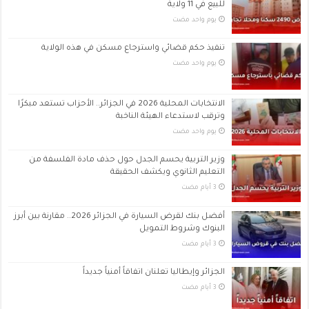
للبيع في 11 ولاية
‏يوم واحد مضت
تنفيذ حكم قضائي واسترجاع مسكن في هذه الولاية
‏يوم واحد مضت
الانتخابات المحلية 2026 في الجزائر.. الأحزاب تستعد مبكرًا
وترقب لاستدعاء الهيئة الناخبة
‏يوم واحد مضت
وزير التربية يحسم الجدل حول حذف مادة الفلسفة من
التعليم الثانوي ويكشف الحقيقة
أفضل بنك لقرض السيارة في الجزائر 2026.. مقارنة بين أبرز
البنوك وشروط التمويل
الجزائر وإيطاليا تعلنان اتفاقاً أمنياً جديداً