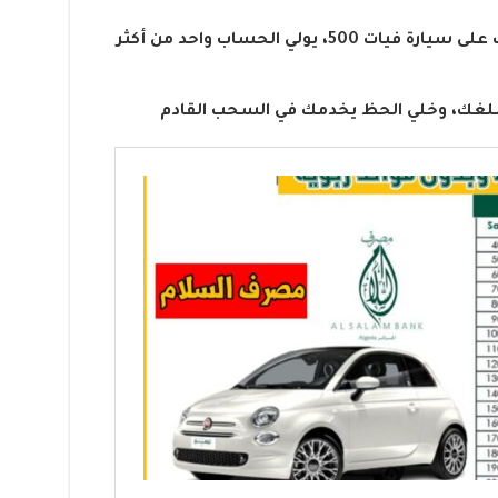
بين استثمار حلال، أرباح دورية، وسحب على سيارة فيات 500، يولي الحساب واحد من أكثر
مبلغك، وخلي الحظ يخدمك في السحب القادم