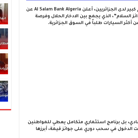
أخبار بلا حدود- في خطوة لقيت اهتمام كبير لدى الجزائريين، أعلن Al Salam Bank Algeria عن
 السلام”، الذي يجمع بين الادخار الحلال وفرصة
ادي، بل برنامج استثماري متكامل يعطي للمواطنين
 الدخول في سحب دوري على جوائز قيمة، أبرزها