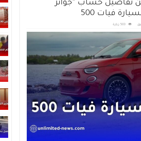
لن تفاصيل حساب “جوائز
ارة فيات 500
يق
503 زيارة