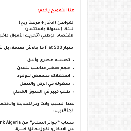
هذا النموذج يخدم:
المواطن (ادخار + فرصة ربح)
البنك (سيولة واستثمار)
الاقتصاد الوطني (تحريك الأموال داخل
اختيار Fiat 500 ما جاءش صدفة، بل لأنها من أكثر السيارات المحبوبة في الجزائر.
تصميم عصري وأنيق
حجم صغير مناسب للمدن
استهلاك منخفض للوقود
سهولة في الركن والتنقل
طلب كبير في السوق المحلي
لهذا السبب ولات رمز للمدينة والاقت
الجزائريين.
بين الادخار والفوز بجائزة كبيرة.