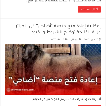
أخبار بلا حدود- أعلنت وزارة الفلاحة والتنمية الريفية، عن فتح …
أكمل القراءة »
إمكانية إعادة فتح منصة “أضاحي” في الجزائر..
وزارة الفلاحة توضح الشروط والقيود
20 مايو، 2026
الوطني
5
10,010
أخبار بلا حدود- يترقب عدد كبير من المواطنين في الجزائر …