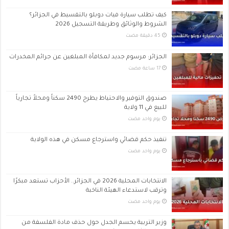
كيف تطلب سيارة فيات دوبلو بالتقسيط في الجزائر؟
الشروط والوثائق وطريقة التسجيل 2026
الجزائر: مرسوم جديد لمكافأة المبلغين عن جرائم المخدرات
صندوق التوفير والاحتياط يطرح 2490 سكناً ومحلاً تجارياً
للبيع في 11 ولاية
‏يوم واحد مضت
تنفيذ حكم قضائي واسترجاع مسكن في هذه الولاية
‏يوم واحد مضت
الانتخابات المحلية 2026 في الجزائر.. الأحزاب تستعد مبكرًا
وترقب لاستدعاء الهيئة الناخبة
‏يوم واحد مضت
وزير التربية يحسم الجدل حول حذف مادة الفلسفة من