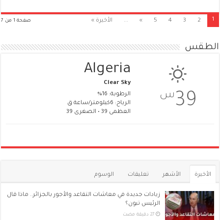
1
2
3
4
5
»
...
الأخيرة »
صفحة 1 من 7
الطقس
Algeria
Clear Sky
س
39
الرطوبة: 16%
الرياح: 6كيلومتر/ساعة ق
العظمى 39 • الصغرى 39
الأخيرة
الأشهر
تعليقات
الوسوم
زيادات جديدة في معاشات التقاعد والأجور بالجزائر.. ماذا قال
الرئيس تبون؟