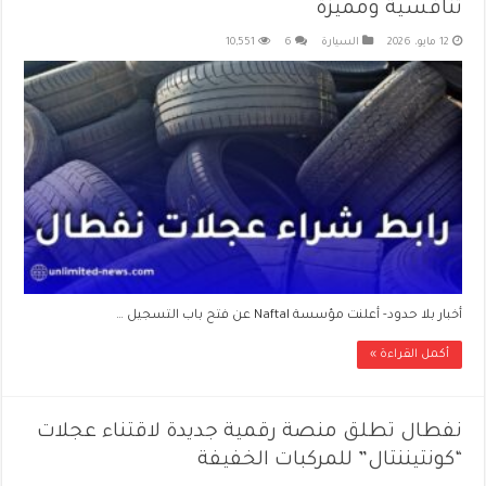
تنافسية ومميزة
12 مايو، 2026
السيارة
6
10,551
أخبار بلا حدود- أعلنت مؤسسة Naftal عن فتح باب التسجيل …
أكمل القراءة »
نفطال تطلق منصة رقمية جديدة لاقتناء عجلات
“كونتيننتال” للمركبات الخفيفة