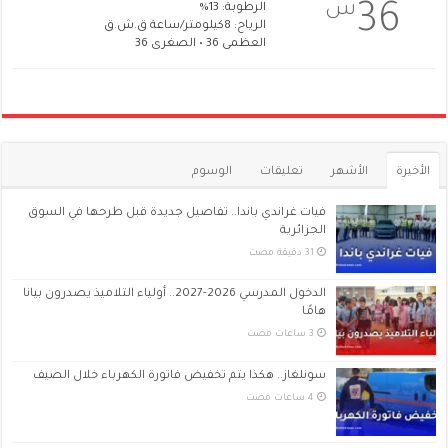
س
36
الرطوبة: 13%
الرياح: 8كيلومتر/ساعة ق.ش.ق‎
العظمى 36 • الصغرى 36
الأخيرة
الأشهر
تعليقات
الوسوم
فيات غراندي باندا.. تفاصيل جديدة قبل طرحها في السوق
الجزائرية
الدخول المدرسي 2026-2027.. أولياء التلاميذ يصدرون بيانا
هامًا
سونلغاز.. هكذا يتم تخفيض فاتورة الكهرباء خلال الصيف