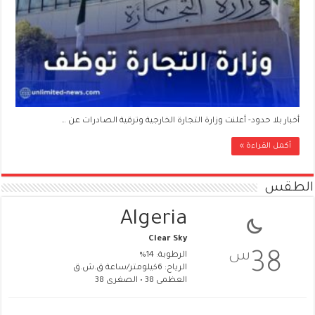
أخبار بلا حدود- أعلنت وزارة التجارة الخارجية وترقية الصادرات عن …
أكمل القراءة »
الطقس
Algeria
Clear Sky
س
38
الرطوبة: 14%
الرياح: 6كيلومتر/ساعة ق.ش.ق‎
العظمى 38 • الصغرى 38