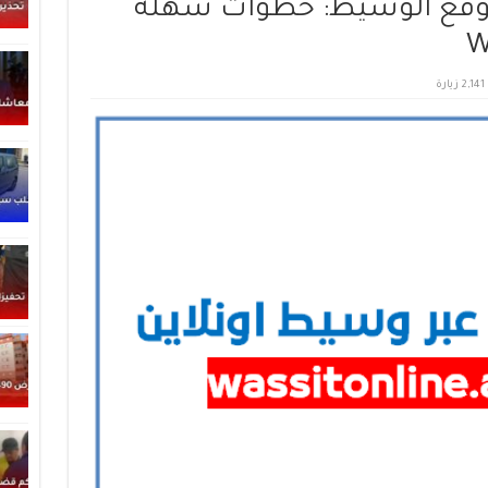
قع الوسيط: خطوات سهلة
2,141 زيارة