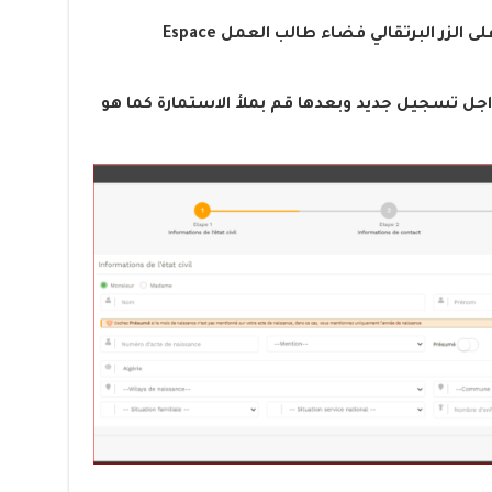
بعد الدخول الى الموقع قم بالضغط على الزر البرتقالي فضاء طالب العمل Espace
اضغط على زر demandeur من اجل تسجيل جديد وبعدها قم بملأ الاستمارة كما هو