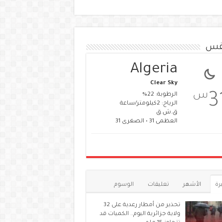
قس
Algeria
Clear Sky
س
3
الرطوبة: 22%
الرياح: 2كيلومتر/ساعة
ق.ش.ق‎
العظمى 31 • الصغرى 31
رة
الأشهر
تعليقات
الوسوم
تحذير من أمطار رعدية على 32
ولاية جزائرية اليوم.. الكميات قد