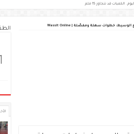
زائر.. ماذا قال الرئيس تبون؟
ط: خطوات سهلة ومفصّلة | Wassit Online
الط
1
الأخي