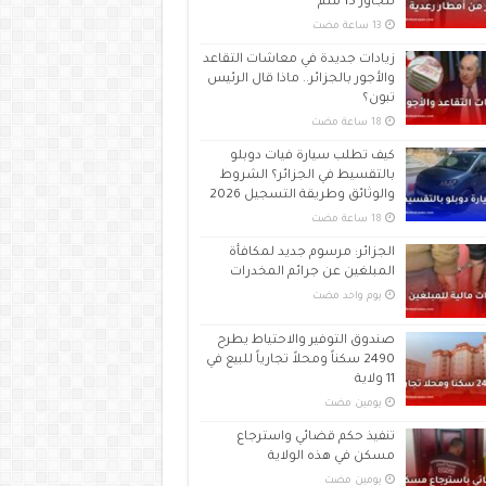
تتجاوز 15 ملم
زيادات جديدة في معاشات التقاعد
والأجور بالجزائر.. ماذا قال الرئيس
تبون؟
كيف تطلب سيارة فيات دوبلو
بالتقسيط في الجزائر؟ الشروط
والوثائق وطريقة التسجيل 2026
الجزائر: مرسوم جديد لمكافأة
المبلغين عن جرائم المخدرات
‏يوم واحد مضت
صندوق التوفير والاحتياط يطرح
2490 سكناً ومحلاً تجارياً للبيع في
11 ولاية
‏يومين مضت
تنفيذ حكم قضائي واسترجاع
مسكن في هذه الولاية
‏يومين مضت