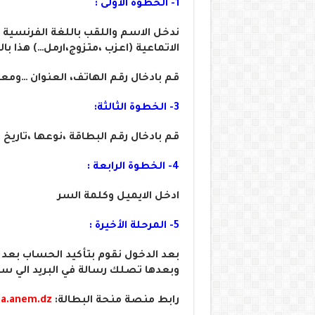
1- الخطوة الأولى :
ندخل الاسم واللقب باللغة الفرنسية ، ر
الاتماعية (اعزب ،متزوج،ارمل…) هذا ب
قم بادخال رقم الهاتف، العنوان …ومعل
3- الخطوة الثالثة:
قم بادخال رقم البطاقة ،نوعها ،تاريخ 
4- الخطوة الرابعة :
ادخل الايميل وكلمة السر
5- المرحلة الأخيرة :
وبعدها تصلك رسالة في البريد الي س
رابط منصة منحة البطالة:
ha.anem.dz